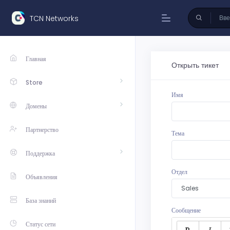
TCN Networks
Главная
Открыть тикет
Store
Имя
Домены
Партнерство
Тема
Поддержка
Отдел
Объявления
База знаний
Сообщение
Статус сети