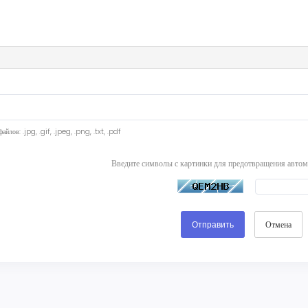
йлов: .jpg, .gif, .jpeg, .png, .txt, .pdf
Введите символы с картинки для предотвращения автом
Отмена