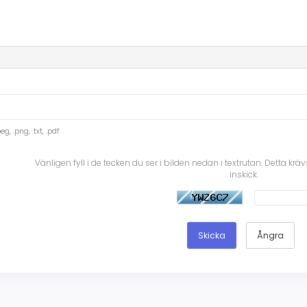
peg, .png, .txt, .pdf
Vänligen fyll i de tecken du ser i bilden nedan i textrutan. Detta kr
inskick.
Ångra